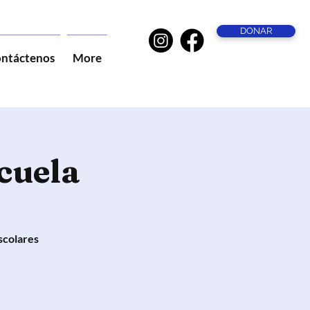
DONAR
ntáctenos
More
scuela
scolares