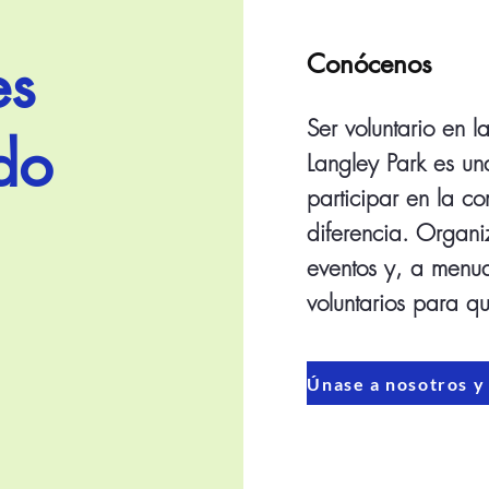
es
Conócenos
Ser voluntario en 
do
Langley Park es u
participar en la 
diferencia. Organ
eventos y, a men
voluntarios para q