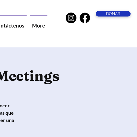
DONAR
ntáctenos
More
Meetings
nocer
as que
cer una